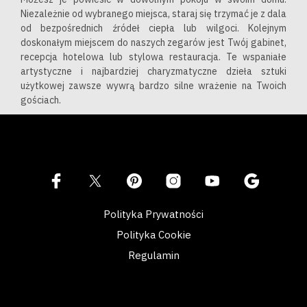
Niezależnie od wybranego miejsca, staraj się trzymać je z dala
od bezpośrednich źródeł ciepła lub wilgoci. Kolejnym
doskonałym miejscem do naszych zegarów jest Twój gabinet,
recepcja hotelowa lub stylowa restauracja. Te wspaniałe
artystyczne i najbardziej charyzmatyczne dzieła sztuki
użytkowej zawsze wywrą bardzo silne wrażenie na Twoich
gościach.
Polityka Prywatności
Polityka Cookie
Regulamin