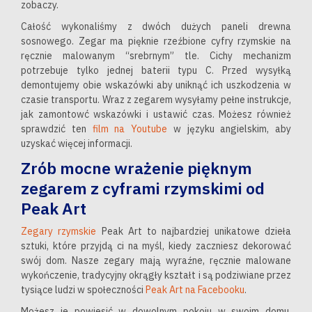
zobaczy.
Całość wykonaliśmy z dwóch dużych paneli drewna
sosnowego. Zegar ma pięknie rzeźbione cyfry rzymskie na
ręcznie malowanym “srebrnym” tle. Cichy mechanizm
potrzebuje tylko jednej baterii typu C. Przed wysyłką
demontujemy obie wskazówki aby uniknąć ich uszkodzenia w
czasie transportu. Wraz z zegarem wysyłamy pełne instrukcje,
jak zamontowć wskazówki i ustawić czas. Możesz również
sprawdzić ten
film na Youtube
w języku angielskim, aby
uzyskać więcej informacji.
Zrób mocne wrażenie pięknym
zegarem z cyframi rzymskimi od
Peak Art
Zegary rzymskie
Peak Art to najbardziej unikatowe dzieła
sztuki, które przyjdą ci na myśl, kiedy zaczniesz dekorować
swój dom. Nasze zegary mają wyraźne, ręcznie malowane
wykończenie, tradycyjny okrągły kształt i są podziwiane przez
tysiące ludzi w społeczności
Peak Art na Facebooku
.
Możesz je powiesić w dowolnym pokoju w swoim domu.