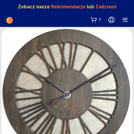
Zobacz nasze
Rekomendacje
lub
Zadzwoń
0