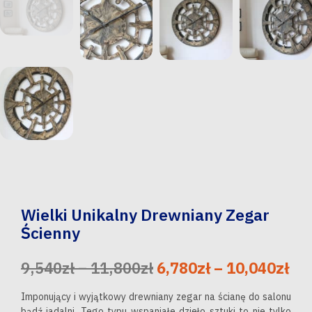
Wielki Unikalny Drewniany Zegar
Ścienny
Zakres
Pierwotna
Za
Ak
9,540
zł
–
11,800
zł
6,780
zł
–
10,040
zł
cen:
cena
ce
ce
Imponujący i wyjątkowy drewniany zegar na ścianę do salonu
bądź jadalni. Tego typu wspaniałe dzieło sztuki to nie tylko