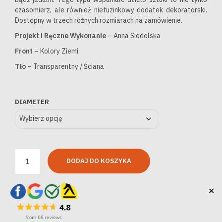
od
wynosiła:
od
wyn
czasomierz, ale również nietuzinkowy dodatek dekoratorski.
9,540zł
9,540zł
6,7
6,7
Dostępny w trzech różnych rozmiarach na zamówienie.
do
–
do
–
Projekt i Ręczne Wykonanie
– Anna Siodelska
11,800zł
11,800złZakres
10,
10
Front
– Kolory Ziemi
cen:
cen
Tło
– Transparentny / Ściana
od
od
9,540zł
6,7
DIAMETER
do
do
11,800zł.
10,
DODAJ DO KOSZYKA
✕