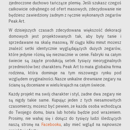
zjednoczone duchowo tańczące plemię. Jeśli szukasz czegoś
całkowicie odrębnego od ofert masowych, zdecydowanie nie
będziesz zawiedziony żadnym z ręcznie wykonanych zegarów
Peak Art.
W dzisiejszych czasach zdecydowana większość dekoracji
domowych jest projektowanych tak, aby były tanie i
sprzedawane na skalę masową. W ciągu kilku minut możesz
znaleźć setki identycznie wyglądających dużych zegarów,
które jedynie różnią się nieznacznie w cenie. Fabryki na całym
świecie są zajęte produkcją setek tysięcy nieoryginalnych
przedmiotów bez charakteru. Peak Art to mała globalna firma
rodzinna, która dominuje na tym niszowego rynku pod
względem oryginalności. Nasze unikalne drewniane zegary na
ścianę są doceniane w wielu krajach na całym świecie.
Każdy projekt ma swój charakter i styl, żadne dwa zegary nie
są nigdy takie same. Kupując jeden z tych niesamowitych
czasomierzy, możesz być pewien, że każda osoba wchodząca
do Twojego domu, biura lub hotelu będzie pod wrażeniem.
Prosimy, nie wahaj się i dołącz do tysięcy ludzi śledzących
naszą stronę na
Facebooku
, aby mieć wgląd na najnowsze