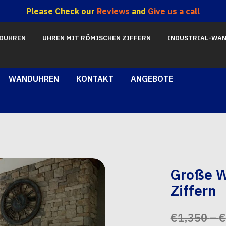
Please Check our
Reviews
and
Give us a call
NDUHREN
UHREN MIT RÖMISCHEN ZIFFERN
INDUSTRIAL-WA
WANDUHREN
KONTAKT
ANGEBOTE
Große W
Ziffern
€
1,350
–
€