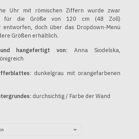
B
€1,350
Preis
€1,000
Preis
E
he Uhr mit römischen Ziffern wurde zwar
bis
war:
bis
ist:
F
ch für die Größe von 120 cm (48 Zoll)
I
€2,570
€1,350
€2,160
€1,000
N
 entworfen, doch über das Dropdown-Menü
D
–
–
dere Größen erhältlich.
E
N
€2,570Preisspanne:
€2,160Preisspanne:
S
und hangefertigt von
: Anna Siodelska,
€1,350
€1,000
I
önigreich
C
bis
bis
H
fferblattes
: dunkelgrau mit orangefarbenen
K
€2,570
€2,160.
E
I
N
ntergrundes
: durchsichtig / Farbe der Wand
E
P
R
O
D
U
K
T