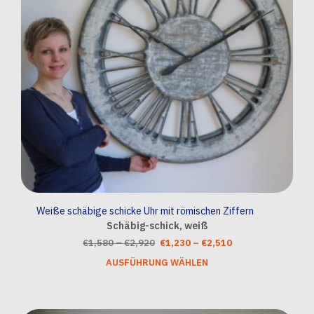
auf
der
Prod
gewä
wer
Weiße schäbige schicke Uhr mit römischen Ziffern
Schäbig-schick, weiß
Preisspanne:
Ursprünglicher
Preisspanne:
Aktueller
€
1,580
–
€
2,920
€
1,230
–
€
2,510
€1,580
Preis
€1,230
Preis
AUSFÜHRUNG WÄHLEN
Dies
bis
war:
bis
ist:
Prod
€2,920
€1,580
€2,510
€1,230
weis
–
–
mehr
€2,920Preisspanne:
€2,510Preisspann