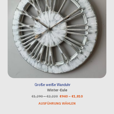
Opti
könn
auf
der
Prod
gewä
wer
Große weiße Wanduhr
Winter-Eule
Preisspanne:
Ursprünglicher
Preisspanne:
Aktueller
€
1,290
–
€
2,220
€
940
–
€
1,810
€1,290
Preis
€940
Preis
AUSFÜHRUNG WÄHLEN
Dies
bis
war:
bis
ist:
Prod
€2,220
€1,290
€1,810
€940